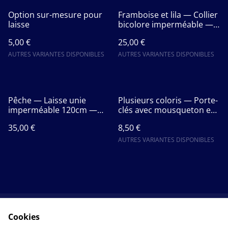
Option sur-mesure pour
Framboise et lila — Collier
laisse
bicolore imperméable —
URSA MAJOR
5,00 €
25,00 €
AUTRES VARIANTES DISPONIBLES
AUTRES VARIANTES DISPONIBLES
Pêche — Laisse unie
Plusieurs coloris — Porte-
imperméable 120cm —
clés avec mousqueton en
URSA MINOR
sangle imperméable et
35,00 €
8,50 €
laiton — URSA MINOR
AUTRES VARIANTES DISPONIBLES
Cookies
Contact
CGV