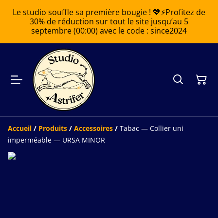
Le studio souffle sa première bougie ! 💖⚡️Profitez de
30% de réduction sur tout le site jusqu’au 5
septembre (00:00) avec le code : since2024
Accueil
/
Produits
/
Accessoires
/
Tabac — Collier uni
imperméable — URSA MINOR