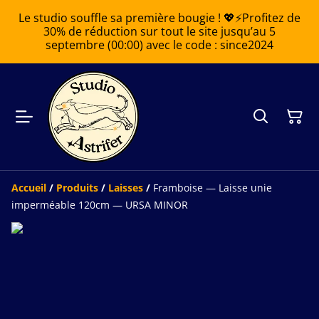
Le studio souffle sa première bougie ! 💖⚡️Profitez de
30% de réduction sur tout le site jusqu’au 5
septembre (00:00) avec le code : since2024
Accueil
/
Produits
/
Laisses
/
Framboise — Laisse unie
imperméable 120cm — URSA MINOR