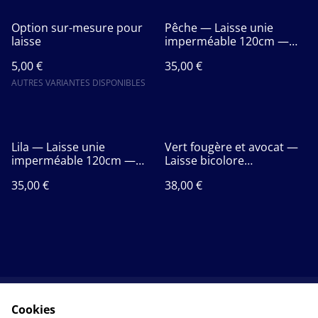
Option sur-mesure pour
Pêche — Laisse unie
laisse
imperméable 120cm —
URSA MINOR
5,00 €
35,00 €
AUTRES VARIANTES DISPONIBLES
Lila — Laisse unie
Vert fougère et avocat —
imperméable 120cm —
Laisse bicolore
URSA MINOR
imperméable 120cm —
35,00 €
38,00 €
URSA MAJOR
Cookies
Contact
CGV